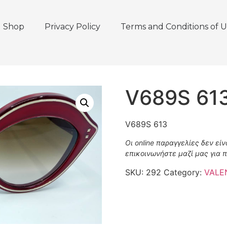
Shop
Privacy Policy
Terms and Conditions of U
V689S 61
V689S 613
Οι online παραγγελίες δεν εί
επικοινωνήστε μαζί μας για 
SKU:
292
Category:
VALE