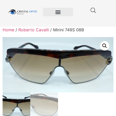
Crystal Optic
Privacy Policy
Terms and Conditions of Use
Home
/
Roberto Cavalli
/ Mirini 749S 08B