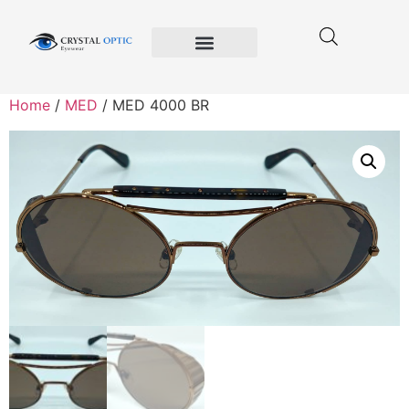
Crystal Optic
Privacy Policy
Terms and Conditions of Use
Home
/
MED
/ MED 4000 BR