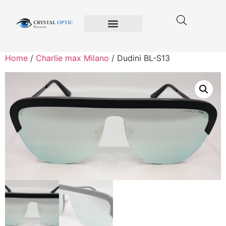
Crystal Optic
Privacy Policy
Terms and Conditions of Use
Home
/
Charlie max Milano
/ Dudini BL-S13